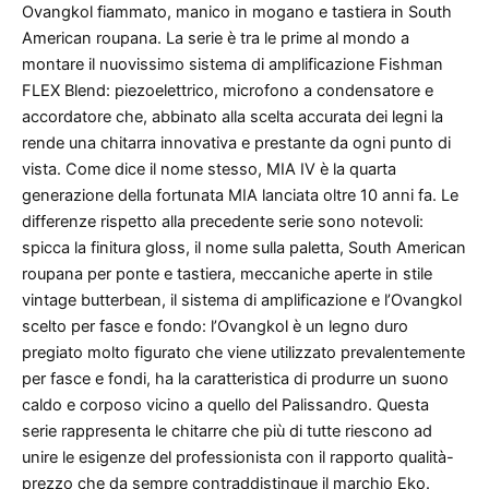
Ovangkol fiammato, manico in mogano e tastiera in South
American roupana. La serie è tra le prime al mondo a
montare il nuovissimo sistema di amplificazione Fishman
FLEX Blend: piezoelettrico, microfono a condensatore e
accordatore che, abbinato alla scelta accurata dei legni la
rende una chitarra innovativa e prestante da ogni punto di
vista. Come dice il nome stesso, MIA IV è la quarta
generazione della fortunata MIA lanciata oltre 10 anni fa. Le
differenze rispetto alla precedente serie sono notevoli:
spicca la finitura gloss, il nome sulla paletta, South American
roupana per ponte e tastiera, meccaniche aperte in stile
vintage butterbean, il sistema di amplificazione e l’Ovangkol
scelto per fasce e fondo: l’Ovangkol è un legno duro
pregiato molto figurato che viene utilizzato prevalentemente
per fasce e fondi, ha la caratteristica di produrre un suono
caldo e corposo vicino a quello del Palissandro. Questa
serie rappresenta le chitarre che più di tutte riescono ad
unire le esigenze del professionista con il rapporto qualità-
prezzo che da sempre contraddistingue il marchio Eko.