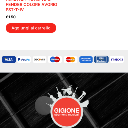
FENDER COLORE AVORIO
PST-T-IV
€
1.50
Aggiungi al carrello