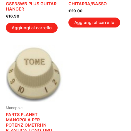
GSP38WB PLUS GUITAR
CHITARRA/BASSO
HANGER
€
29.00
€
16.90
Aggiungi al carrello
Aggiungi al carrello
Manopole
PARTS PLANET
MANOPOLA PER
POTENZIOMETRI IN
PLASTICA TONO TIPO