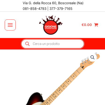
Vai
Via G. della Rocca 60, Boscoreale (Na)
al
081-858-4793 | 377-379-7165
contenuto
€
0.00
Main
Menu
Products
search