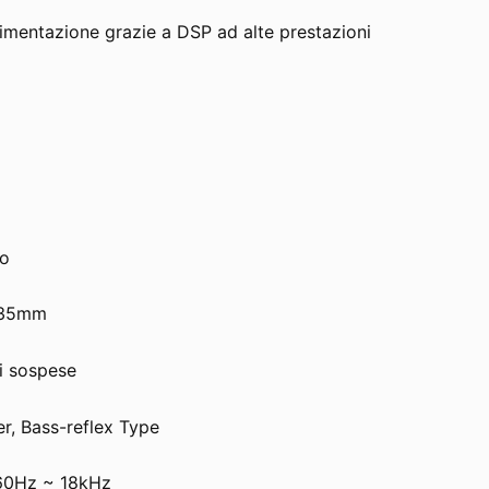
alimentazione grazie a DSP ad alte prestazioni
to
a 35mm
ni sospese
r, Bass-reflex Type
60Hz ~ 18kHz