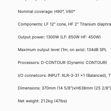
Nominal coverage: H90°, V60°
Components: LF 12″ cone, HF 2″ Titanium diaphr
Output power: 1300W (LF: 850W HF: 450W)
Maximum output level (1m; on axis): 134dB SPL
Processors: D-CONTOUR (Dynamic CONTOUR)
I/O connetcors: INPUT: XLR-3-31 x1 (Balanced), 
Dimensions: 370mm (14 5/8″)xH638mm (25 2/8″
Net weight: 21.2kg (47lbs)