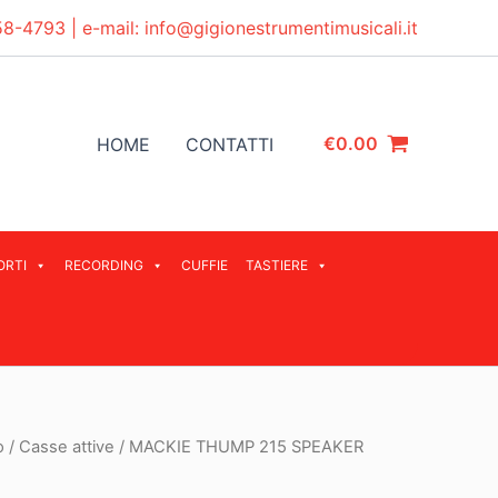
58-4793
| e-mail:
info@gigionestrumentimusicali.it
€
0.00
HOME
CONTATTI
ORTI
RECORDING
CUFFIE
TASTIERE
o
/
Casse attive
/ MACKIE THUMP 215 SPEAKER