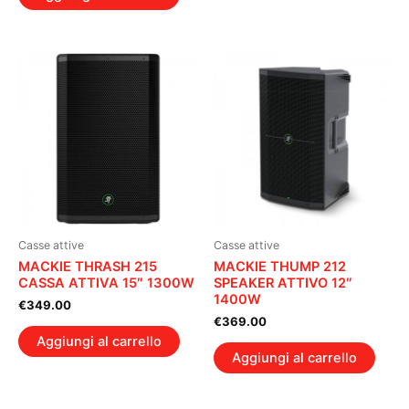
Casse attive
Casse attive
MACKIE THRASH 215
MACKIE THUMP 212
CASSA ATTIVA 15″ 1300W
SPEAKER ATTIVO 12″
1400W
€
349.00
€
369.00
Aggiungi al carrello
Aggiungi al carrello