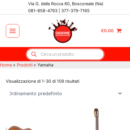
Vai
Via G. della Rocca 60, Boscoreale (Na)
al
081-858-4793 | 377-379-7165
contenuto
€
0.00
Main
Menu
Products
search
Home
Prodotti
Yamaha
Visualizzazione di 1-30 di 109 risultati