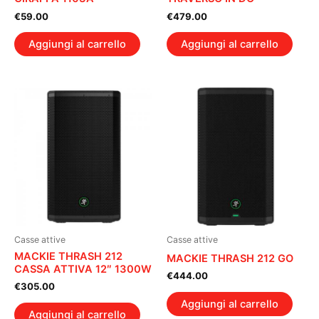
€
59.00
€
479.00
Aggiungi al carrello
Aggiungi al carrello
Casse attive
Casse attive
MACKIE THRASH 212
MACKIE THRASH 212 GO
CASSA ATTIVA 12″ 1300W
€
444.00
€
305.00
Aggiungi al carrello
Aggiungi al carrello