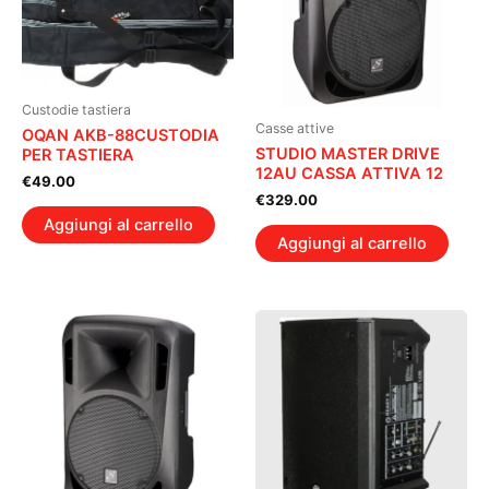
Custodie tastiera
Casse attive
OQAN AKB-88CUSTODIA
STUDIO MASTER DRIVE
PER TASTIERA
12AU CASSA ATTIVA 12
€
49.00
€
329.00
Aggiungi al carrello
Aggiungi al carrello