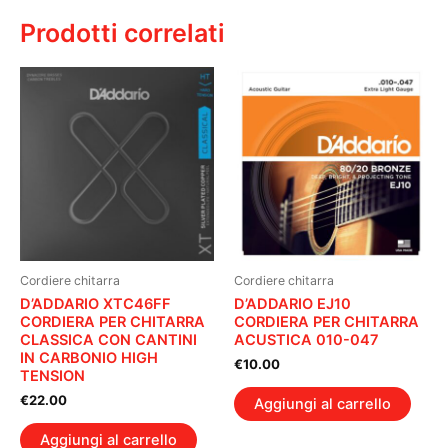
Prodotti correlati
Cordiere chitarra
Cordiere chitarra
D’ADDARIO XTC46FF
D’ADDARIO EJ10
CORDIERA PER CHITARRA
CORDIERA PER CHITARRA
CLASSICA CON CANTINI
ACUSTICA 010-047
IN CARBONIO HIGH
€
10.00
TENSION
€
22.00
Aggiungi al carrello
Aggiungi al carrello