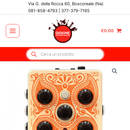
Vai
Via G. della Rocca 60, Boscoreale (Na)
al
081-858-4793 | 377-379-7165
contenuto
€
0.00
Main
Menu
Products
search