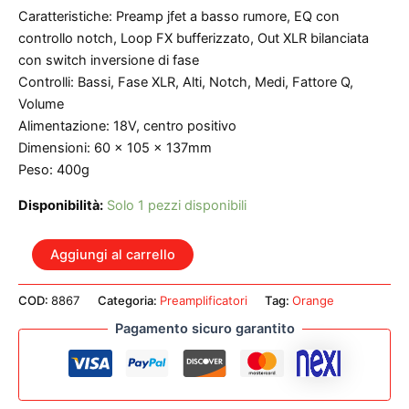
Caratteristiche: Preamp jfet a basso rumore, EQ con
controllo notch, Loop FX bufferizzato, Out XLR bilanciata
con switch inversione di fase
Controlli: Bassi, Fase XLR, Alti, Notch, Medi, Fattore Q,
Volume
Alimentazione: 18V, centro positivo
Dimensioni: 60 x 105 x 137mm
Peso: 400g
Disponibilità:
Solo 1 pezzi disponibili
ORANGE
Aggiungi al carrello
ACOUSTIC
PEDAL
COD:
8867
Categoria:
Preamplificatori
Tag:
Orange
PREAMPLIFICATORE
A
Pagamento sicuro garantito
PEDALE
PER
CHITARRA
ACUSTICA