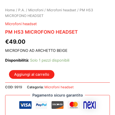
Home
/
P.A.
/
Microfoni
/
Microfoni headset
/ PM HS3
MICROFONO HEADSET
Microfoni headset
PM HS3 MICROFONO HEADSET
€
49.00
MICROFONO AD ARCHETTO BEIGE
Disponibilità:
Solo 1 pezzi disponibili
PM
Aggiungi al carrello
HS3
MICROFONO
COD:
9919
Categoria:
Microfoni headset
HEADSET
quantità
Pagamento sicuro garantito