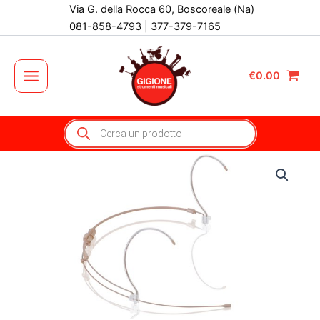
Vai
Via G. della Rocca 60, Boscoreale (Na)
al
081-858-4793 | 377-379-7165
contenuto
€
0.00
Main
Menu
Products
search