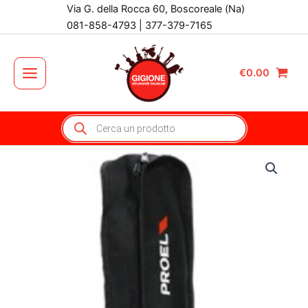
Vai
Via G. della Rocca 60, Boscoreale (Na)
al
081-858-4793 | 377-379-7165
contenuto
€
0.00
Main
Menu
Products
search