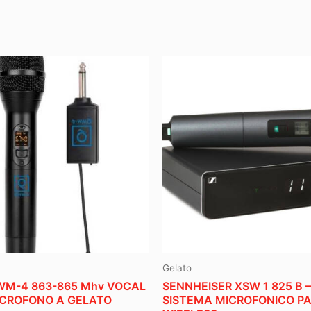
Gelato
M-4 863-865 Mhv VOCAL
SENNHEISER XSW 1 825 B –
CROFONO A GELATO
SISTEMA MICROFONICO P