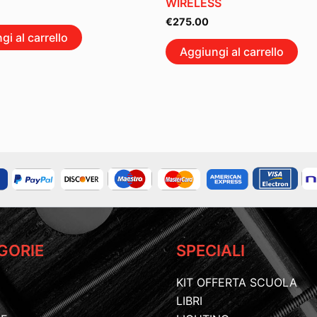
WIRELESS
€
275.00
gi al carrello
Aggiungi al carrello
GORIE
SPECIALI
KIT OFFERTA SCUOLA
LIBRI