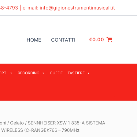
58-4793
| e-mail:
info@gigionestrumentimusicali.it
€
0.00
HOME
CONTATTI
ORTI
RECORDING
CUFFIE
TASTIERE
oni
/
Gelato
/ SENNHEISER XSW 1 835-A SISTEMA
WIRELESS (C-RANGE):766 – 790MHz