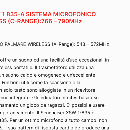
 1 835-A SISTEMA MICROFONICO
SS (C-RANGE):766 – 790MHz
 PALMARE WIRELESS (A-Range): 548 – 572MHz
ffre un suono ed una facilità d’uso eccezionali in
less portatile. Il trasmettitore utilizza una
un suono caldo e omogeneo e un’eccellente
 Funzioni utili come la scansione e la
 solo tasto sono alloggiate in un ricevitore
ne integrate. Gli indicatori intuitivi basati su
onamento un gioco da ragazzi. E’ possibile usare
emporaneamente. Il Sennheiser XSW 1-835 è
835. Per un ottimo microfono a tutto campo, non
35. Il suo pattern di risposta cardioide produce una