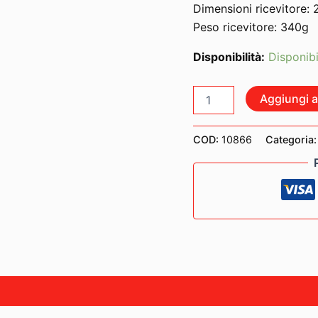
Dimensioni ricevitore
Peso ricevitore: 340g
Disponibilità:
Disponibi
SENNHEISER
Aggiungi al
XSW
1
835-
COD:
10866
Categoria
A
SISTEMA
MICROFONICO
PALMARE
WIRELESS
(C-
RANGE):766
-
790MHz
quantità