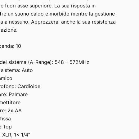
e fuori asse superiore. La sua risposta in
ffre un suono caldo e morbido mentre la gestione
a a nessuno. Apprezzerai anche la sua resistenza
lazione.
banda: 10
a del sistema (A-Range): 548 – 572MHz
 sistema: Auto
amico
ofono: Cardioide
ore: Palmare
mettitore
ore: 2x AA
fissa
le Top
x XLR, 1x 1/4″