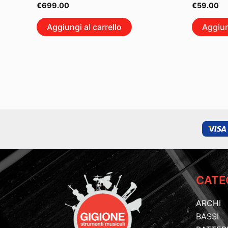
€
699.00
€
59.00
Aggiungi al carrello
Aggiun
CATE
ARCHI
BASSI