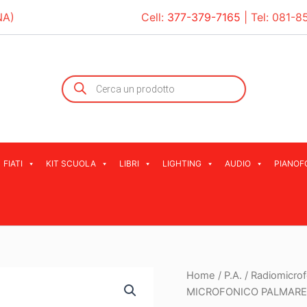
NA)
Cell:
377-379-7165
| Tel:
081-8
Products
search
FIATI
KIT SCUOLA
LIBRI
LIGHTING
AUDIO
PIANOF
Home
/
P.A.
/
Radiomicrof
MICROFONICO PALMARE 