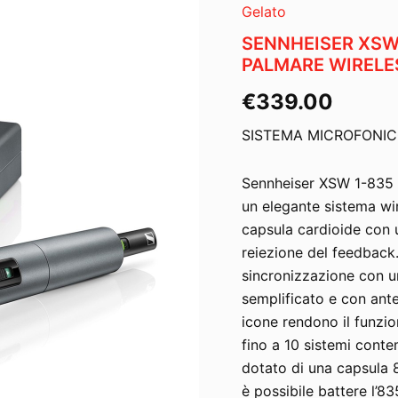
Gelato
SENNHEISER XSW
PALMARE WIRELE
€
339.00
SISTEMA MICROFONICO
Sennheiser XSW 1-835 o
un elegante sistema wire
capsula cardioide con 
reiezione del feedback.
sincronizzazione con un
semplificato e con anten
icone rendono il funzi
fino a 10 sistemi cont
dotato di una capsula 
è possibile battere l’8