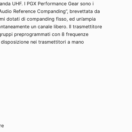
banda UHF. I PGX Performance Gear sono i
ia “Audio Reference Companding”, brevettata da
emi dotati di companding fisso, ed un’ampia
ntaneamente un canale libero. Il trasmettitore
di gruppi preprogrammati con 8 frequenze
a disposizione nei trasmettitori a mano
re