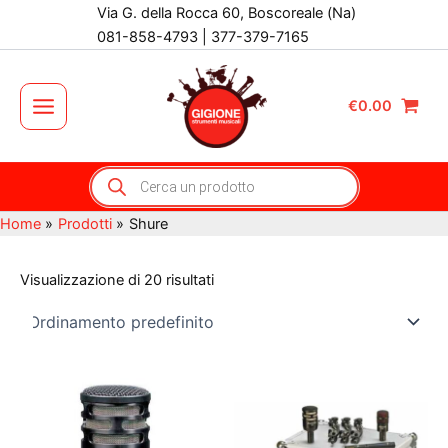
Vai
Via G. della Rocca 60, Boscoreale (Na)
al
081-858-4793 | 377-379-7165
contenuto
€
0.00
Main
Menu
Products
search
Home
Prodotti
Shure
Visualizzazione di 20 risultati