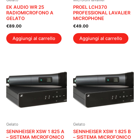
EK AUDIO WR 25
PROEL LCH370
RADIOMICROFONO A
PROFESSIONAL LAVALIER
GELATO
MICROPHONE
€
89.00
€
49.00
Aggiungi al carrello
Aggiungi al carrello
Gelato
Gelato
SENNHEISER XSW 1 825 A
SENNHEISER XSW 1 825 B
– SISTEMA MICROFONICO
– SISTEMA MICROFONICO