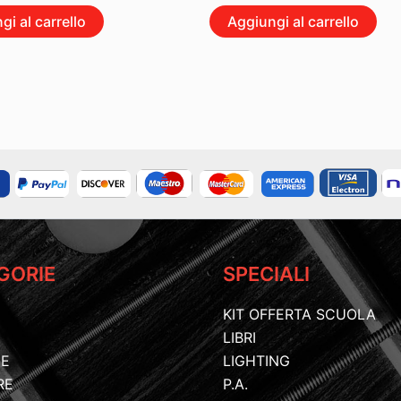
Aggiungi al carrello
gi al carrello
GORIE
SPECIALI
KIT OFFERTA SCUOLA
LIBRI
IE
LIGHTING
RE
P.A.