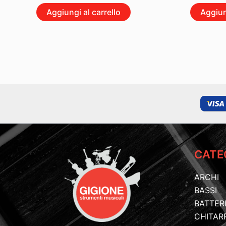
Aggiungi al carrello
Aggiun
CATE
ARCHI
BASSI
BATTER
CHITAR