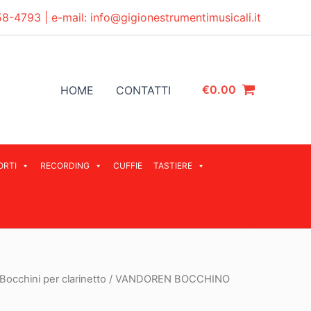
58-4793
| e-mail:
info@gigionestrumentimusicali.it
€
0.00
HOME
CONTATTI
ORTI
RECORDING
CUFFIE
TASTIERE
Bocchini per clarinetto
/ VANDOREN BOCCHINO