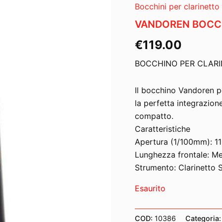
Bocchini per clarinetto
VANDOREN BOCCH
€
119.00
BOCCHINO PER CLARI
Il bocchino Vandoren pe
la perfetta integrazion
compatto.
Caratteristiche
Apertura (1/100mm): 1
Lunghezza frontale: M
Strumento: Clarinetto 
Esaurito
COD:
10386
Categoria