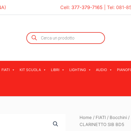
NA)
Cell:
377-379-7165
| Tel:
081-8
Products
search
FIATI
KIT SCUOLA
LIBRI
LIGHTING
AUDIO
PIANOF
Home
/
FIATI
/
Bocchini
/
CLARINETTO SIB BD5