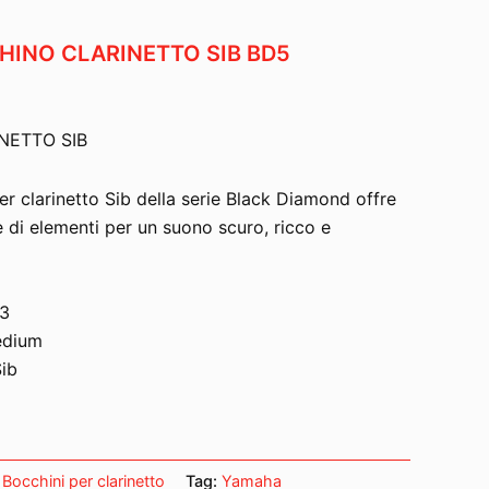
INO CLARINETTO SIB BD5
NETTO SIB
r clarinetto Sib della serie Black Diamond offre
e di elementi per un suono scuro, ricco e
13
edium
Sib
:
Bocchini per clarinetto
Tag:
Yamaha