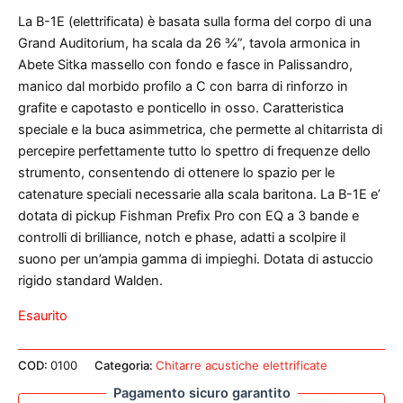
La B-1E (elettrificata) è basata sulla forma del corpo di una
Grand Auditorium, ha scala da 26 ¾”, tavola armonica in
Abete Sitka massello con fondo e fasce in Palissandro,
manico dal morbido profilo a C con barra di rinforzo in
grafite e capotasto e ponticello in osso. Caratteristica
speciale e la buca asimmetrica, che permette al chitarrista di
percepire perfettamente tutto lo spettro di frequenze dello
strumento, consentendo di ottenere lo spazio per le
catenature speciali necessarie alla scala baritona. La B-1E e’
dotata di pickup Fishman Prefix Pro con EQ a 3 bande e
controlli di brilliance, notch e phase, adatti a scolpire il
suono per un’ampia gamma di impieghi. Dotata di astuccio
rigido standard Walden.
Esaurito
COD:
0100
Categoria:
Chitarre acustiche elettrificate
Pagamento sicuro garantito