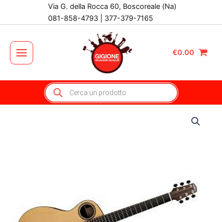
Vai
Via G. della Rocca 60, Boscoreale (Na)
al
081-858-4793 | 377-379-7165
contenuto
€
0.00
Main
Menu
Products
search