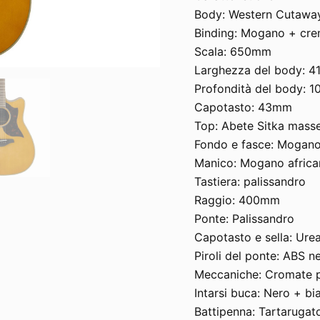
Body: Western Cutaway
Binding: Mogano + cr
Scala: 650mm
Larghezza del body: 
Profondità del body: 
Capotasto: 43mm
Top: Abete Sitka masse
Fondo e fasce: Mogan
Manico: Mogano african
Tastiera: palissandro
Raggio: 400mm
Ponte: Palissandro
Capotasto e sella: Ure
Piroli del ponte: ABS 
Meccaniche: Cromate 
Intarsi buca: Nero + bi
Battipenna: Tartarugat