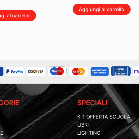
0
Aggiungi al carrello
gi al carrello
GORIE
SPECIALI
KIT OFFERTA SCUOLA
LIBRI
IE
LIGHTING