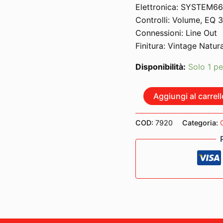
Elettronica: SYSTEM66
Controlli: Volume, EQ 
Connessioni: Line Out
Finitura: Vintage Natura
Disponibilità:
Solo 1 pe
YAMAHA
Aggiungi al carrell
A1M
II
VINTAGE
COD:
7920
Categoria:
NATURAL
quantità