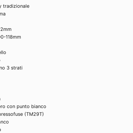
 tradizionale
ema
412mm
100-118mm
llo
o
o 3 strati
a
nero con punto bianco
pressofuse (TM29T)
anco
o