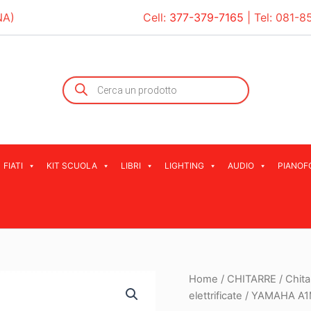
NA)
Cell:
377-379-7165
| Tel:
081-8
Products
search
FIATI
KIT SCUOLA
LIBRI
LIGHTING
AUDIO
PIANOF
Home
/
CHITARRE
/
Chita
elettrificate
/ YAMAHA A1