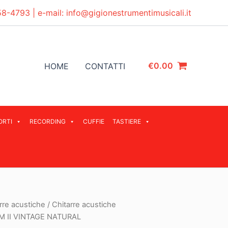
58-4793
| e-mail:
info@gigionestrumentimusicali.it
€
0.00
HOME
CONTATTI
ORTI
RECORDING
CUFFIE
TASTIERE
rre acustiche
/
Chitarre acustiche
M II VINTAGE NATURAL