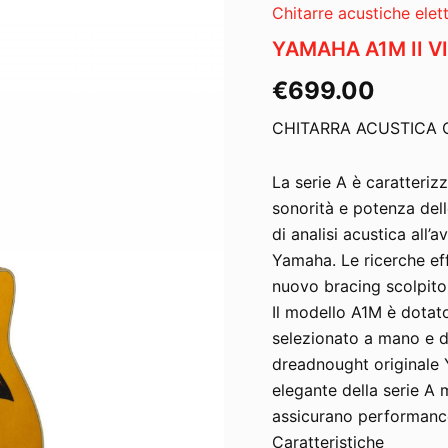
Chitarre acustiche elett
YAMAHA A1M II V
€
699.00
CHITARRA ACUSTICA 
La serie A è caratteri
sonorità e potenza del
di analisi acustica all’
Yamaha. Le ricerche eff
nuovo bracing scolpito 
Il modello A1M è dotato
selezionato a mano e d
dreadnought originale
elegante della serie A
assicurano performanc
Caratteristiche