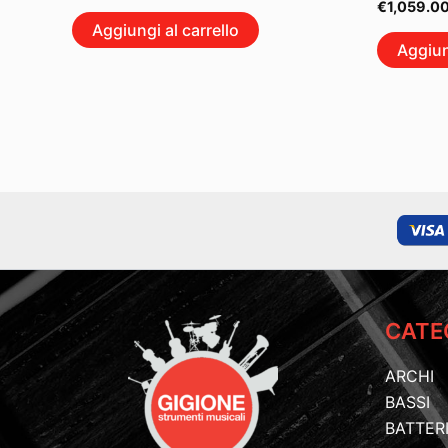
€
1,059.0
Aggiungi al carrello
Aggiun
CATE
ARCHI
BASSI
BATTER