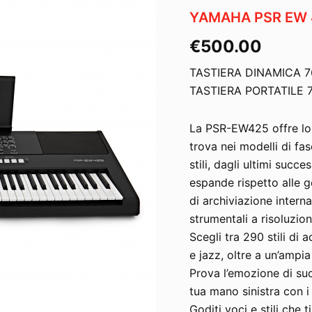
YAMAHA PSR EW 
€
500.00
TASTIERA DINAMICA 7
TASTIERA PORTATILE 
La PSR-EW425 offre lo 
trova nei modelli di fas
stili, dagli ultimi succ
espande rispetto alle 
di archiviazione intern
strumentali a risoluzion
Scegli tra 290 stili d
e jazz, oltre a un’ampi
Prova l’emozione di su
tua mano sinistra con i r
Goditi voci e stili che