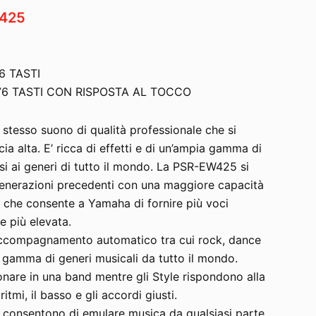
425
6 TASTI
76 TASTI CON RISPOSTA AL TOCCO
stesso suono di qualità professionale che si
cia alta. E’ ricca di effetti e di un’ampia gamma di
essi ai generi di tutto il mondo. La PSR-EW425 si
generazioni precedenti con una maggiore capacità
a che consente a Yamaha di fornire più voci
e più elevata.
i accompagnamento automatico tra cui rock, dance
a gamma di generi musicali da tutto il mondo.
onare in una band mentre gli Style rispondono alla
itmi, il basso e gli accordi giusti.
 ti consentono di emulare musica da qualsiasi parte