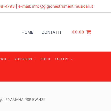
58-4793
| e-mail:
info@gigionestrumentimusicali.it
€
0.00
HOME
CONTATTI
ORTI
RECORDING
CUFFIE
TASTIERE
ger
/ YAMAHA PSR EW 425