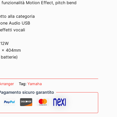
 funzionalità Motion Effect, pitch bend
etto alla categoria
zione Audio USB
ffetti vocali
 12W
36 x 404mm
 batterie)
Arranger
Tag:
Yamaha
Pagamento sicuro garantito