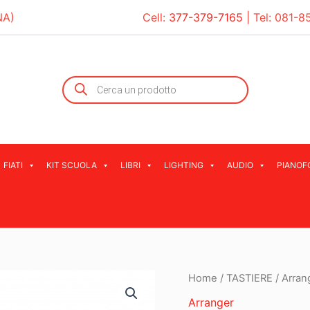
NA)
Cell:
377-379-7165
| Tel:
081-8
Products
search
FIATI
KIT SCUOLA
LIBRI
LIGHTING
AUDIO
PIANOF
Home
/
TASTIERE
/
Arran
Arranger