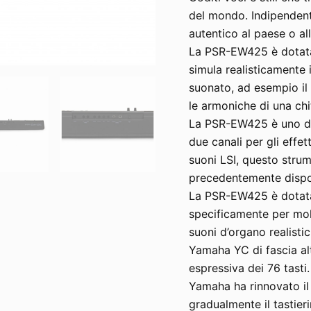
del mondo. Indipendente
autentico al paese o al
La PSR-EW425 è dotata 
simula realisticamente 
suonato, ad esempio il 
le armoniche di una chi
La PSR-EW425 è uno dei
due canali per gli effet
suoni LSI, questo strume
precedentemente disponi
La PSR-EW425 è dotata
specificamente per molti
suoni d’organo realisti
Yamaha YC di fascia a
espressiva dei 76 tasti.
Yamaha ha rinnovato il 
gradualmente il tastier